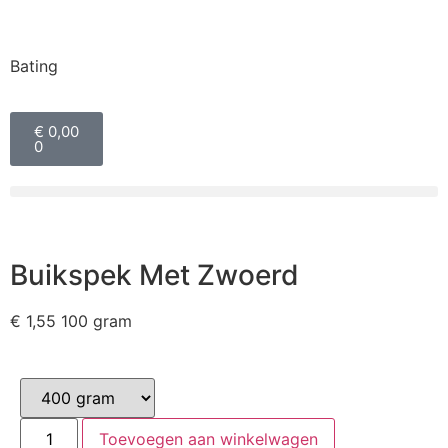
Bating
€
0,00
0
Buikspek Met Zwoerd
€
1,55
100 gram
Toevoegen aan winkelwagen