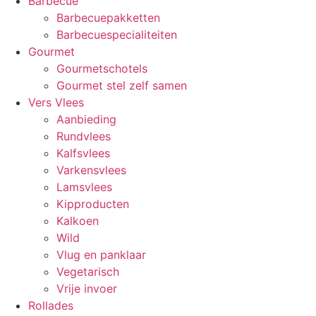
Barbecue
Barbecuepakketten
Barbecuespecialiteiten
Gourmet
Gourmetschotels
Gourmet stel zelf samen
Vers Vlees
Aanbieding
Rundvlees
Kalfsvlees
Varkensvlees
Lamsvlees
Kipproducten
Kalkoen
Wild
Vlug en panklaar
Vegetarisch
Vrije invoer
Rollades