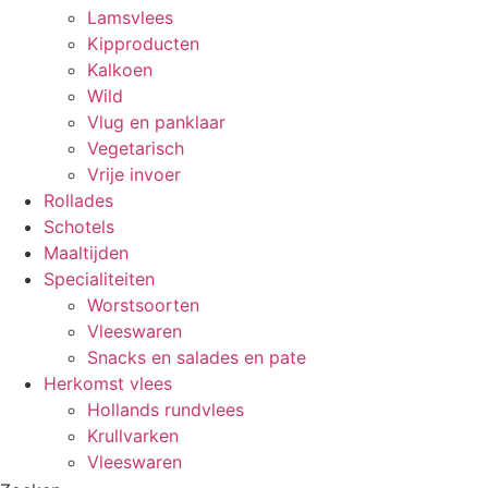
Lamsvlees
Kipproducten
Kalkoen
Wild
Vlug en panklaar
Vegetarisch
Vrije invoer
Rollades
Schotels
Maaltijden
Specialiteiten
Worstsoorten
Vleeswaren
Snacks en salades en pate
Herkomst vlees
Hollands rundvlees
Krullvarken
Vleeswaren