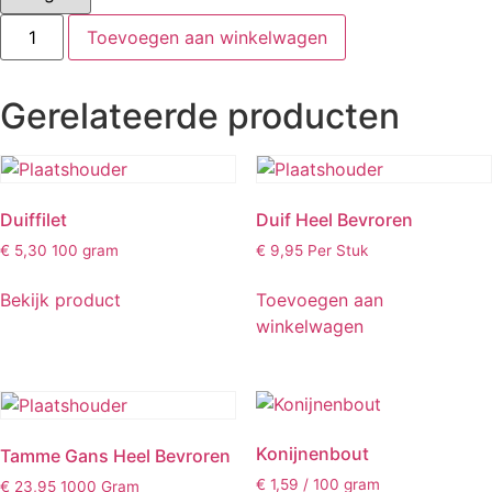
Haas
Toevoegen aan winkelwagen
heel
quantity
Gerelateerde producten
Duiffilet
Duif Heel Bevroren
€
5,30
100 gram
€
9,95
Per Stuk
Bekijk product
Toevoegen aan
winkelwagen
Konijnenbout
Tamme Gans Heel Bevroren
€
1,59
/ 100 gram
€
23,95
1000 Gram