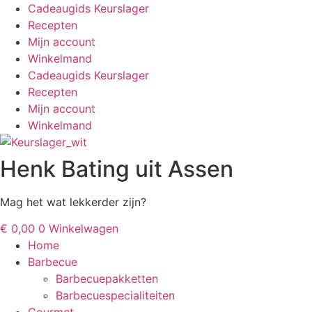
Ga
Cadeaugids Keurslager
naar
Recepten
de
Mijn account
inhoud
Winkelmand
Cadeaugids Keurslager
Recepten
Mijn account
Winkelmand
Henk Bating uit Assen
Mag het wat lekkerder zijn?
€
0,00
0
Winkelwagen
Home
Barbecue
Barbecuepakketten
Barbecuespecialiteiten