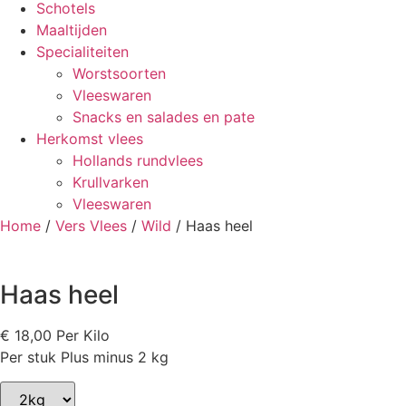
Schotels
Maaltijden
Specialiteiten
Worstsoorten
Vleeswaren
Snacks en salades en pate
Herkomst vlees
Hollands rundvlees
Krullvarken
Vleeswaren
Home
/
Vers Vlees
/
Wild
/ Haas heel
Haas heel
€
18,00
Per Kilo
Per stuk Plus minus 2 kg
Selected
option