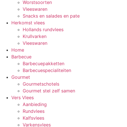
Worstsoorten
Vleeswaren
Snacks en salades en pate
Herkomst vlees
Hollands rundvlees
Krullvarken
Vleeswaren
Home
Barbecue
Barbecuepakketten
Barbecuespecialiteiten
Gourmet
Gourmetschotels
Gourmet stel zelf samen
Vers Vlees
Aanbieding
Rundvlees
Kalfsvlees
Varkensvlees