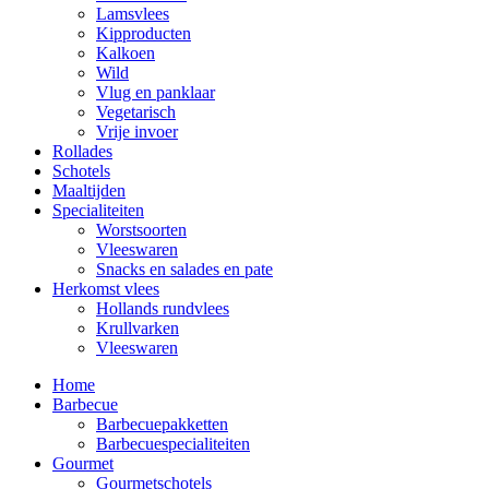
Lamsvlees
Kipproducten
Kalkoen
Wild
Vlug en panklaar
Vegetarisch
Vrije invoer
Rollades
Schotels
Maaltijden
Specialiteiten
Worstsoorten
Vleeswaren
Snacks en salades en pate
Herkomst vlees
Hollands rundvlees
Krullvarken
Vleeswaren
Home
Barbecue
Barbecuepakketten
Barbecuespecialiteiten
Gourmet
Gourmetschotels