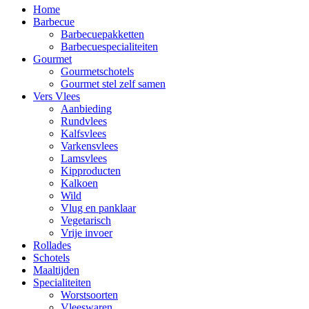
Home
Barbecue
Barbecuepakketten
Barbecuespecialiteiten
Gourmet
Gourmetschotels
Gourmet stel zelf samen
Vers Vlees
Aanbieding
Rundvlees
Kalfsvlees
Varkensvlees
Lamsvlees
Kipproducten
Kalkoen
Wild
Vlug en panklaar
Vegetarisch
Vrije invoer
Rollades
Schotels
Maaltijden
Specialiteiten
Worstsoorten
Vleeswaren