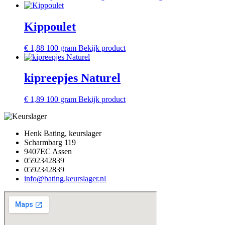
Kippoulet
€
1,88
100 gram
Bekijk product
kipreepjes Naturel
€
1,89
100 gram
Bekijk product
Henk Bating, keurslager
Scharmbarg 119
9407EC Assen
0592342839
0592342839
info@bating.keurslager.nl