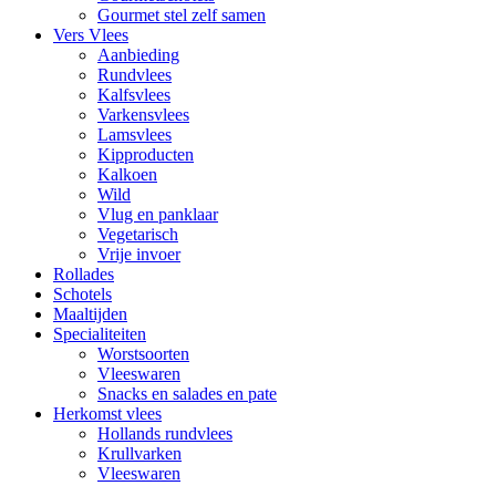
Gourmet stel zelf samen
Vers Vlees
Aanbieding
Rundvlees
Kalfsvlees
Varkensvlees
Lamsvlees
Kipproducten
Kalkoen
Wild
Vlug en panklaar
Vegetarisch
Vrije invoer
Rollades
Schotels
Maaltijden
Specialiteiten
Worstsoorten
Vleeswaren
Snacks en salades en pate
Herkomst vlees
Hollands rundvlees
Krullvarken
Vleeswaren