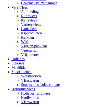
Gourmet stel zelf samen
Vers Vlees
Aanbieding
Rundvlees
Kalfsvlees
Varkensvlees
Lamsvlees
Kipproducten
Kalkoen
Wild
Vlug en panklaar
Vegetarisch
Vrije invoer
Rollades
Schotels
Maaltijden
Specialiteiten
Worstsoorten
Vleeswaren
Snacks en salades en pate
Herkomst vlees
Hollands rundvlees
Krullvarken
Vleeswaren