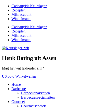
Ga
Cadeaugids Keurslager
naar
Recepten
de
Mijn account
inhoud
Winkelmand
Cadeaugids Keurslager
Recepten
Mijn account
Winkelmand
Henk Bating uit Assen
Mag het wat lekkerder zijn?
€
0,00
0
Winkelwagen
Home
Barbecue
Barbecuepakketten
Barbecuespecialiteiten
Gourmet
Gourmetschotels