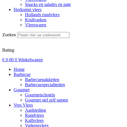
Snacks en salades en pate
Herkomst vlees
Hollands rundvlees
Krullvarken
Vleeswaren
Zoeken
Bating
€
0,00
0
Winkelwagen
Home
Barbecue
Barbecuepakketten
Barbecuespecialiteiten
Gourmet
Gourmetschotels
Gourmet stel zelf samen
Vers Vlees
Aanbieding
Rundvlees
Kalfsvlees
Varkensvlees