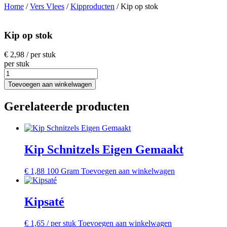
Home
/
Vers Vlees
/
Kipproducten
/ Kip op stok
Kip op stok
€
2,98
/ per stuk
per stuk
Kip
op
Toevoegen aan winkelwagen
stok
aantal
Gerelateerde producten
Kip Schnitzels Eigen Gemaakt
€
1,88
100 Gram
Toevoegen aan winkelwagen
Kipsaté
€
1,65
/ per stuk
Toevoegen aan winkelwagen