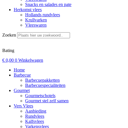
Snacks en salades en pate
Herkomst vlees
Hollands rundvlees
Krullvarken
Vleeswaren
Zoeken
Bating
€
0,00
0
Winkelwagen
Home
Barbecue
Barbecuepakketten
Barbecuespecialiteiten
Gourmet
Gourmetschotels
Gourmet stel zelf samen
Vers Vlees
Aanbieding
Rundvlees
Kalfsvlees
Varkensvlees