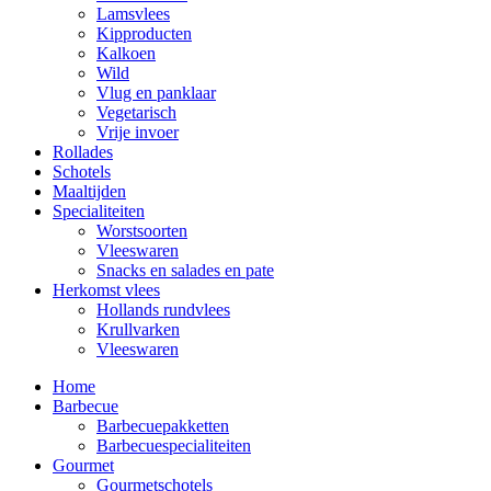
Lamsvlees
Kipproducten
Kalkoen
Wild
Vlug en panklaar
Vegetarisch
Vrije invoer
Rollades
Schotels
Maaltijden
Specialiteiten
Worstsoorten
Vleeswaren
Snacks en salades en pate
Herkomst vlees
Hollands rundvlees
Krullvarken
Vleeswaren
Home
Barbecue
Barbecuepakketten
Barbecuespecialiteiten
Gourmet
Gourmetschotels