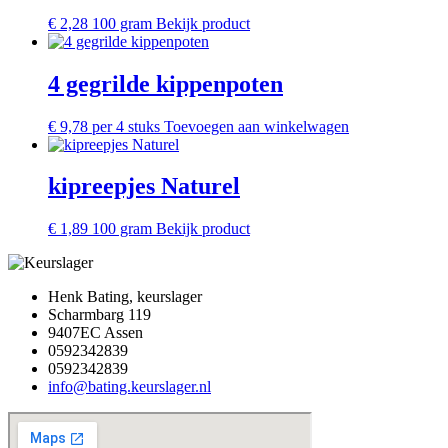
€
2,28
100 gram
Bekijk product
4 gegrilde kippenpoten
€
9,78
per 4 stuks
Toevoegen aan winkelwagen
kipreepjes Naturel
€
1,89
100 gram
Bekijk product
Henk Bating, keurslager
Scharmbarg 119
9407EC Assen
0592342839
0592342839
info@bating.keurslager.nl