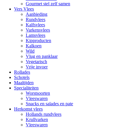
Gourmet stel zelf samen
Vers Vlees
Aanbieding
Rundvlees
Kalfsvlees
Varkensvlees
Lamsvlees
Kipproducten
Kalkoen
Wild
Vlug en panklaar
Vegetarisch
Vrije invoer
Rollades
Schotels
Maaltijden
Specialiteiten
Worstsoorten
Vleeswaren
Snacks en salades en pate
Herkomst vlees
Hollands rundvlees
Krullvarken
Vleeswaren