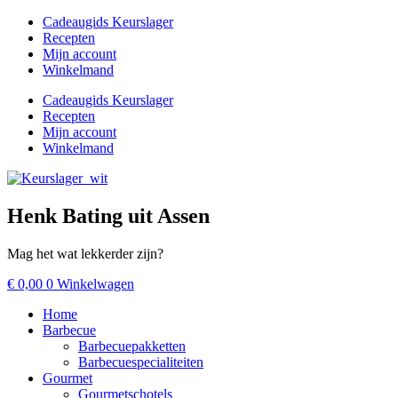
Ga
Cadeaugids Keurslager
naar
Recepten
de
Mijn account
inhoud
Winkelmand
Cadeaugids Keurslager
Recepten
Mijn account
Winkelmand
Henk Bating uit Assen
Mag het wat lekkerder zijn?
€
0,00
0
Winkelwagen
Home
Barbecue
Barbecuepakketten
Barbecuespecialiteiten
Gourmet
Gourmetschotels