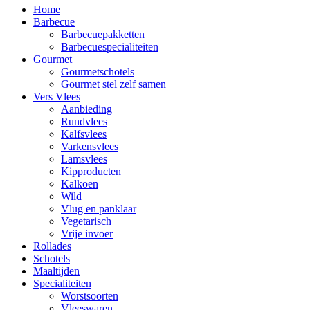
Home
Barbecue
Barbecuepakketten
Barbecuespecialiteiten
Gourmet
Gourmetschotels
Gourmet stel zelf samen
Vers Vlees
Aanbieding
Rundvlees
Kalfsvlees
Varkensvlees
Lamsvlees
Kipproducten
Kalkoen
Wild
Vlug en panklaar
Vegetarisch
Vrije invoer
Rollades
Schotels
Maaltijden
Specialiteiten
Worstsoorten
Vleeswaren