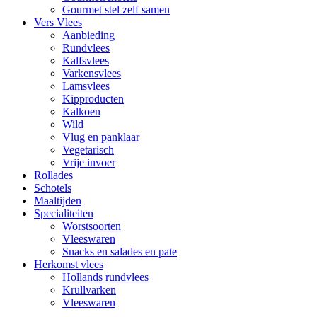
Gourmet stel zelf samen
Vers Vlees
Aanbieding
Rundvlees
Kalfsvlees
Varkensvlees
Lamsvlees
Kipproducten
Kalkoen
Wild
Vlug en panklaar
Vegetarisch
Vrije invoer
Rollades
Schotels
Maaltijden
Specialiteiten
Worstsoorten
Vleeswaren
Snacks en salades en pate
Herkomst vlees
Hollands rundvlees
Krullvarken
Vleeswaren