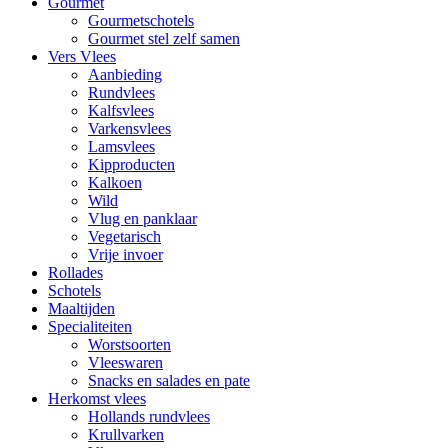
Gourmet
Gourmetschotels
Gourmet stel zelf samen
Vers Vlees
Aanbieding
Rundvlees
Kalfsvlees
Varkensvlees
Lamsvlees
Kipproducten
Kalkoen
Wild
Vlug en panklaar
Vegetarisch
Vrije invoer
Rollades
Schotels
Maaltijden
Specialiteiten
Worstsoorten
Vleeswaren
Snacks en salades en pate
Herkomst vlees
Hollands rundvlees
Krullvarken