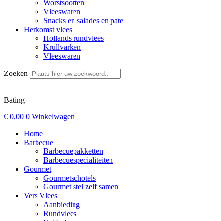
Worstsoorten
Vleeswaren
Snacks en salades en pate
Herkomst vlees
Hollands rundvlees
Krullvarken
Vleeswaren
Zoeken
Bating
€
0,00
0
Winkelwagen
Home
Barbecue
Barbecuepakketten
Barbecuespecialiteiten
Gourmet
Gourmetschotels
Gourmet stel zelf samen
Vers Vlees
Aanbieding
Rundvlees