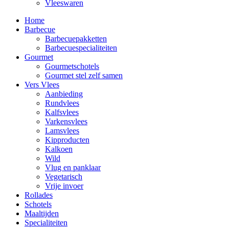
Vleeswaren
Home
Barbecue
Barbecuepakketten
Barbecuespecialiteiten
Gourmet
Gourmetschotels
Gourmet stel zelf samen
Vers Vlees
Aanbieding
Rundvlees
Kalfsvlees
Varkensvlees
Lamsvlees
Kipproducten
Kalkoen
Wild
Vlug en panklaar
Vegetarisch
Vrije invoer
Rollades
Schotels
Maaltijden
Specialiteiten