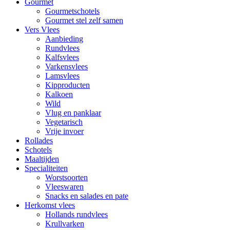
Gourmet
Gourmetschotels
Gourmet stel zelf samen
Vers Vlees
Aanbieding
Rundvlees
Kalfsvlees
Varkensvlees
Lamsvlees
Kipproducten
Kalkoen
Wild
Vlug en panklaar
Vegetarisch
Vrije invoer
Rollades
Schotels
Maaltijden
Specialiteiten
Worstsoorten
Vleeswaren
Snacks en salades en pate
Herkomst vlees
Hollands rundvlees
Krullvarken