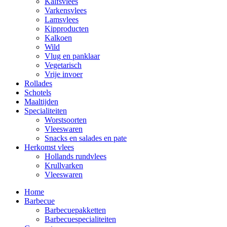
Kalfsvlees
Varkensvlees
Lamsvlees
Kipproducten
Kalkoen
Wild
Vlug en panklaar
Vegetarisch
Vrije invoer
Rollades
Schotels
Maaltijden
Specialiteiten
Worstsoorten
Vleeswaren
Snacks en salades en pate
Herkomst vlees
Hollands rundvlees
Krullvarken
Vleeswaren
Home
Barbecue
Barbecuepakketten
Barbecuespecialiteiten