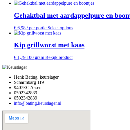
Gehaktbal met aardappelpure en boont
€
6,98
/ per portie
Select options
Kip grillworst met kaas
€
1,79
100 gram
Bekijk product
Henk Bating, keurslager
Scharmbarg 119
9407EC Assen
0592342839
0592342839
info@bating.keurslager.nl