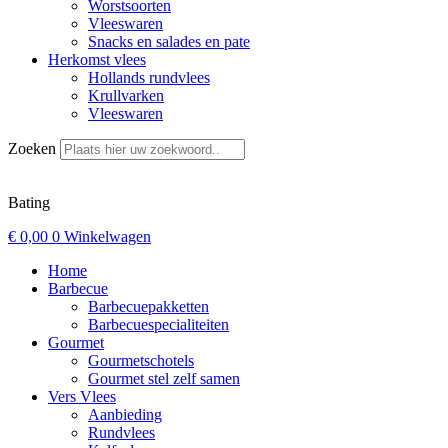
Worstsoorten
Vleeswaren
Snacks en salades en pate
Herkomst vlees
Hollands rundvlees
Krullvarken
Vleeswaren
Zoeken
Bating
€
0,00
0
Winkelwagen
Home
Barbecue
Barbecuepakketten
Barbecuespecialiteiten
Gourmet
Gourmetschotels
Gourmet stel zelf samen
Vers Vlees
Aanbieding
Rundvlees