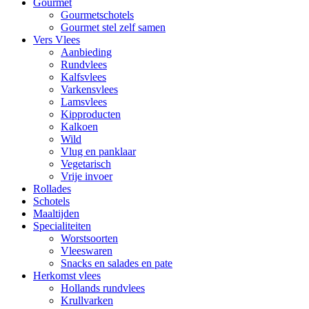
Gourmet
Gourmetschotels
Gourmet stel zelf samen
Vers Vlees
Aanbieding
Rundvlees
Kalfsvlees
Varkensvlees
Lamsvlees
Kipproducten
Kalkoen
Wild
Vlug en panklaar
Vegetarisch
Vrije invoer
Rollades
Schotels
Maaltijden
Specialiteiten
Worstsoorten
Vleeswaren
Snacks en salades en pate
Herkomst vlees
Hollands rundvlees
Krullvarken