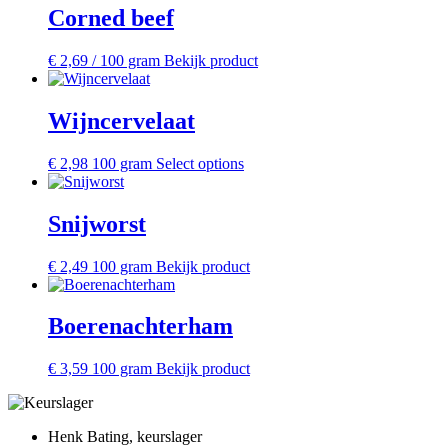
Corned beef
€
2,69
/ 100 gram
Bekijk product
Wijncervelaat
€
2,98
100 gram
Select options
Snijworst
€
2,49
100 gram
Bekijk product
Boerenachterham
€
3,59
100 gram
Bekijk product
Henk Bating, keurslager