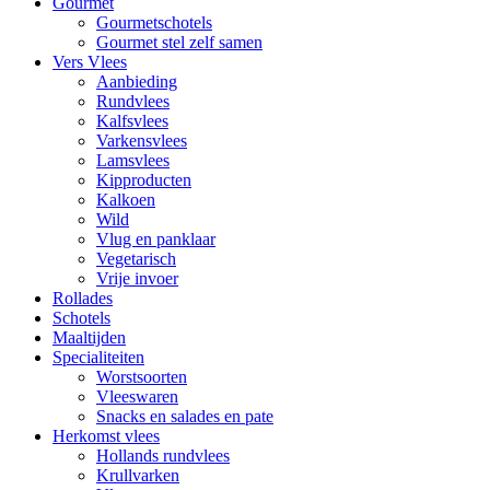
Gourmet
Gourmetschotels
Gourmet stel zelf samen
Vers Vlees
Aanbieding
Rundvlees
Kalfsvlees
Varkensvlees
Lamsvlees
Kipproducten
Kalkoen
Wild
Vlug en panklaar
Vegetarisch
Vrije invoer
Rollades
Schotels
Maaltijden
Specialiteiten
Worstsoorten
Vleeswaren
Snacks en salades en pate
Herkomst vlees
Hollands rundvlees
Krullvarken