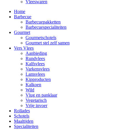
Vleeswaren
Home
Barbecue
Barbecuepakketten
Barbecuespecialiteiten
Gourmet
Gourmetschotels
Gourmet stel zelf samen
Vers Vlees
Aanbieding
Rundvlees
Kalfsvlees
Varkensvlees
Lamsvlees
Kipproducten
Kalkoen
Wild
Vlug en panklaar
Vegetarisch
Vrije invoer
Rollades
Schotels
Maaltijden
Specialiteiten