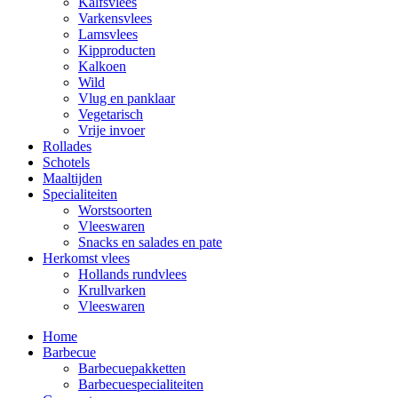
Kalfsvlees
Varkensvlees
Lamsvlees
Kipproducten
Kalkoen
Wild
Vlug en panklaar
Vegetarisch
Vrije invoer
Rollades
Schotels
Maaltijden
Specialiteiten
Worstsoorten
Vleeswaren
Snacks en salades en pate
Herkomst vlees
Hollands rundvlees
Krullvarken
Vleeswaren
Home
Barbecue
Barbecuepakketten
Barbecuespecialiteiten