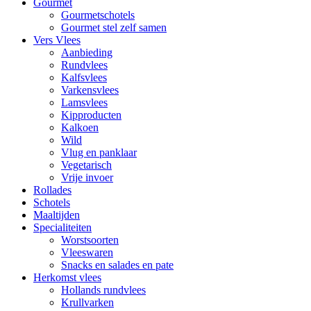
Gourmet
Gourmetschotels
Gourmet stel zelf samen
Vers Vlees
Aanbieding
Rundvlees
Kalfsvlees
Varkensvlees
Lamsvlees
Kipproducten
Kalkoen
Wild
Vlug en panklaar
Vegetarisch
Vrije invoer
Rollades
Schotels
Maaltijden
Specialiteiten
Worstsoorten
Vleeswaren
Snacks en salades en pate
Herkomst vlees
Hollands rundvlees
Krullvarken