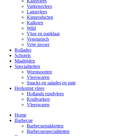
Kalfsvlees
Varkensvlees
Lamsvlees
Kipproducten
Kalkoen
Wild
Vlug en panklaar
Vegetarisch
Vrije invoer
Rollades
Schotels
Maaltijden
Specialiteiten
Worstsoorten
Vleeswaren
Snacks en salades en pate
Herkomst vlees
Hollands rundvlees
Krullvarken
Vleeswaren
Home
Barbecue
Barbecuepakketten
Barbecuespecialiteiten