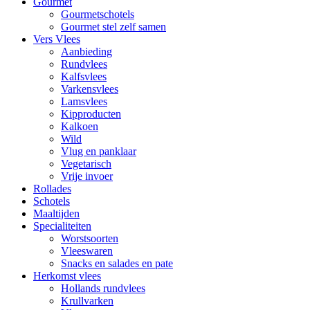
Gourmet
Gourmetschotels
Gourmet stel zelf samen
Vers Vlees
Aanbieding
Rundvlees
Kalfsvlees
Varkensvlees
Lamsvlees
Kipproducten
Kalkoen
Wild
Vlug en panklaar
Vegetarisch
Vrije invoer
Rollades
Schotels
Maaltijden
Specialiteiten
Worstsoorten
Vleeswaren
Snacks en salades en pate
Herkomst vlees
Hollands rundvlees
Krullvarken