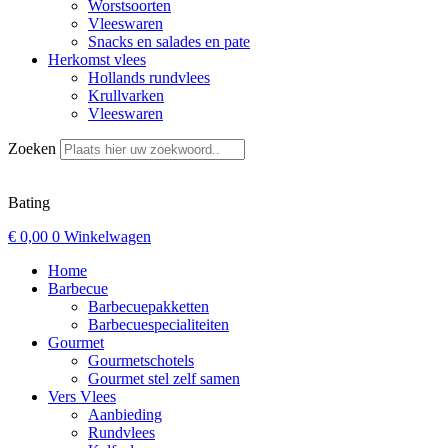
Worstsoorten
Vleeswaren
Snacks en salades en pate
Herkomst vlees
Hollands rundvlees
Krullvarken
Vleeswaren
Zoeken
Bating
€
0,00
0
Winkelwagen
Home
Barbecue
Barbecuepakketten
Barbecuespecialiteiten
Gourmet
Gourmetschotels
Gourmet stel zelf samen
Vers Vlees
Aanbieding
Rundvlees