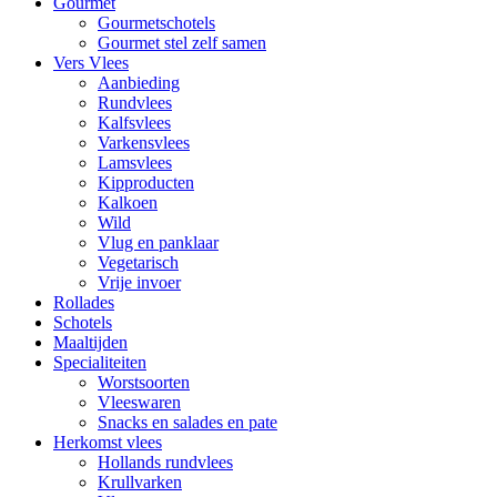
Gourmet
Gourmetschotels
Gourmet stel zelf samen
Vers Vlees
Aanbieding
Rundvlees
Kalfsvlees
Varkensvlees
Lamsvlees
Kipproducten
Kalkoen
Wild
Vlug en panklaar
Vegetarisch
Vrije invoer
Rollades
Schotels
Maaltijden
Specialiteiten
Worstsoorten
Vleeswaren
Snacks en salades en pate
Herkomst vlees
Hollands rundvlees
Krullvarken