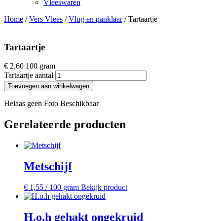
Vleeswaren
Home
/
Vers Vlees
/
Vlug en panklaar
/ Tartaartje
Tartaartje
€
2,60
100 gram
Tartaartje aantal
Toevoegen aan winkelwagen
Helaas geen Foto Beschikbaar
Gerelateerde producten
Metschijf
€
1,55
/ 100 gram
Bekijk product
H.o.h gehakt ongekruid