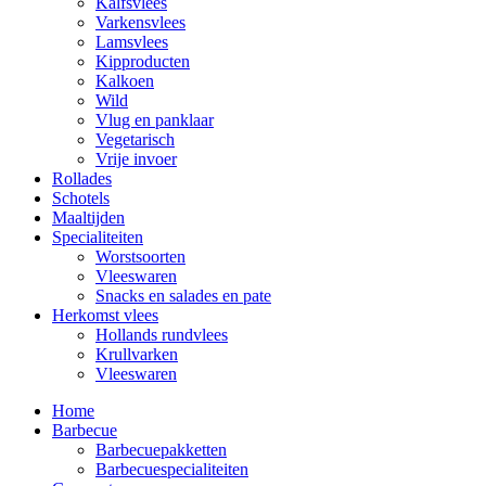
Kalfsvlees
Varkensvlees
Lamsvlees
Kipproducten
Kalkoen
Wild
Vlug en panklaar
Vegetarisch
Vrije invoer
Rollades
Schotels
Maaltijden
Specialiteiten
Worstsoorten
Vleeswaren
Snacks en salades en pate
Herkomst vlees
Hollands rundvlees
Krullvarken
Vleeswaren
Home
Barbecue
Barbecuepakketten
Barbecuespecialiteiten