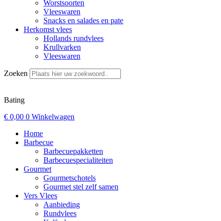
Worstsoorten
Vleeswaren
Snacks en salades en pate
Herkomst vlees
Hollands rundvlees
Krullvarken
Vleeswaren
Zoeken
Bating
€
0,00
0
Winkelwagen
Home
Barbecue
Barbecuepakketten
Barbecuespecialiteiten
Gourmet
Gourmetschotels
Gourmet stel zelf samen
Vers Vlees
Aanbieding
Rundvlees