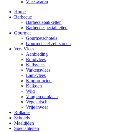
Vleeswaren
Home
Barbecue
Barbecuepakketten
Barbecuespecialiteiten
Gourmet
Gourmetschotels
Gourmet stel zelf samen
Vers Vlees
Aanbieding
Rundvlees
Kalfsvlees
Varkensvlees
Lamsvlees
Kipproducten
Kalkoen
Wild
Vlug en panklaar
Vegetarisch
Vrije invoer
Rollades
Schotels
Maaltijden
Specialiteiten