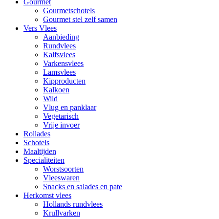
Gourmet
Gourmetschotels
Gourmet stel zelf samen
Vers Vlees
Aanbieding
Rundvlees
Kalfsvlees
Varkensvlees
Lamsvlees
Kipproducten
Kalkoen
Wild
Vlug en panklaar
Vegetarisch
Vrije invoer
Rollades
Schotels
Maaltijden
Specialiteiten
Worstsoorten
Vleeswaren
Snacks en salades en pate
Herkomst vlees
Hollands rundvlees
Krullvarken