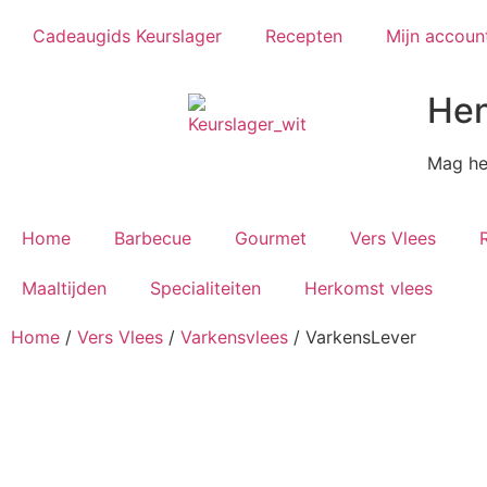
Cadeaugids Keurslager
Recepten
Mijn accoun
Hen
Mag het
Home
Barbecue
Gourmet
Vers Vlees
Maaltijden
Specialiteiten
Herkomst vlees
Home
/
Vers Vlees
/
Varkensvlees
/ VarkensLever