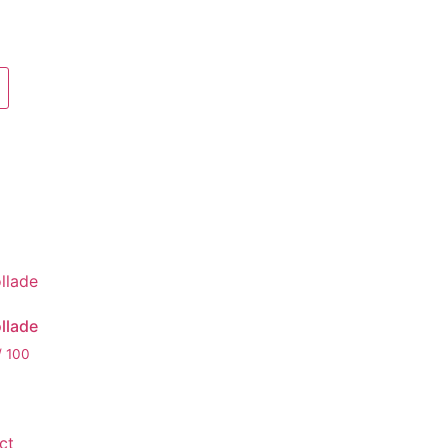
ollade
/ 100
ct