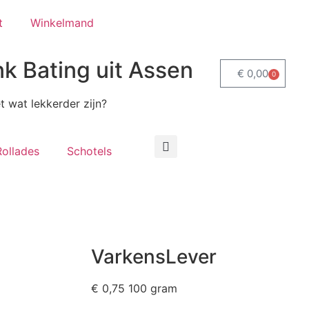
t
Winkelmand
k Bating uit Assen
€
0,00
0
 wat lekkerder zijn?
Rollades
Schotels
VarkensLever
€
0,75
100 gram