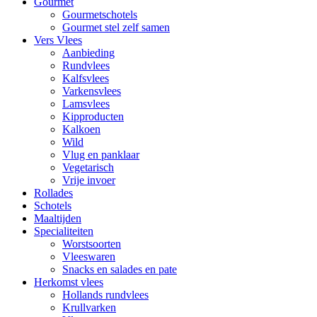
Gourmet
Gourmetschotels
Gourmet stel zelf samen
Vers Vlees
Aanbieding
Rundvlees
Kalfsvlees
Varkensvlees
Lamsvlees
Kipproducten
Kalkoen
Wild
Vlug en panklaar
Vegetarisch
Vrije invoer
Rollades
Schotels
Maaltijden
Specialiteiten
Worstsoorten
Vleeswaren
Snacks en salades en pate
Herkomst vlees
Hollands rundvlees
Krullvarken