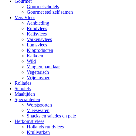
Gourmet
Gourmetschotels
Gourmet stel zelf samen
Vers Vlees
Aanbieding
Rundvlees
Kalfsvlees
Varkensvlees
Lamsvlees
Kipproducten
Kalkoen
Wild
Vlug en panklaar
Vegetarisch
Vrije invoer
Rollades
Schotels
Maaltijden
Specialiteiten
Worstsoorten
Vleeswaren
Snacks en salades en pate
Herkomst vlees
Hollands rundvlees
Krullvarken