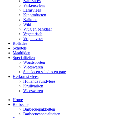
Kalfsvlees
Varkensvlees
Lamsvlees
Kipproducten
Kalkoen
Wild
Vlug en panklaar
Vegetarisch
Vrije invoer
Rollades
Schotels
Maaltijden
Specialiteiten
Worstsoorten
Vleeswaren
Snacks en salades en pate
Herkomst vlees
Hollands rundvlees
Krullvarken
Vleeswaren
Home
Barbecue
Barbecuepakketten
Barbecuespecialiteiten