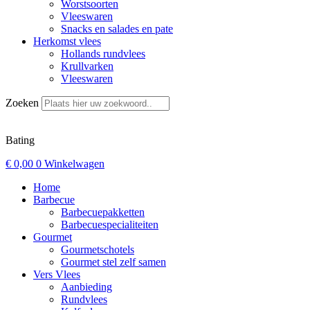
Worstsoorten
Vleeswaren
Snacks en salades en pate
Herkomst vlees
Hollands rundvlees
Krullvarken
Vleeswaren
Zoeken
Bating
€
0,00
0
Winkelwagen
Home
Barbecue
Barbecuepakketten
Barbecuespecialiteiten
Gourmet
Gourmetschotels
Gourmet stel zelf samen
Vers Vlees
Aanbieding
Rundvlees