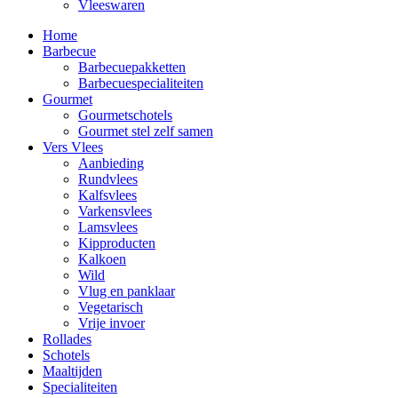
Vleeswaren
Home
Barbecue
Barbecuepakketten
Barbecuespecialiteiten
Gourmet
Gourmetschotels
Gourmet stel zelf samen
Vers Vlees
Aanbieding
Rundvlees
Kalfsvlees
Varkensvlees
Lamsvlees
Kipproducten
Kalkoen
Wild
Vlug en panklaar
Vegetarisch
Vrije invoer
Rollades
Schotels
Maaltijden
Specialiteiten