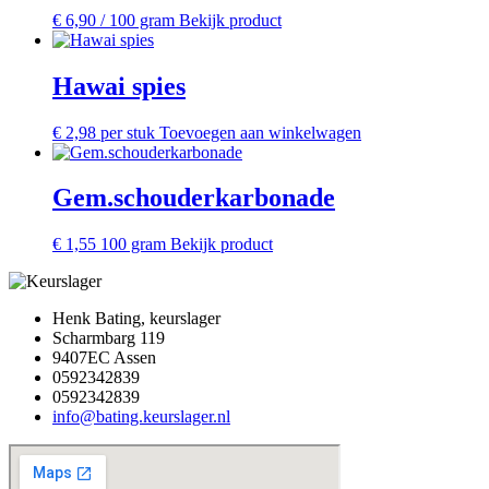
€
6,90
/ 100 gram
Bekijk product
Hawai spies
€
2,98
per stuk
Toevoegen aan winkelwagen
Gem.schouderkarbonade
€
1,55
100 gram
Bekijk product
Henk Bating, keurslager
Scharmbarg 119
9407EC Assen
0592342839
0592342839
info@bating.keurslager.nl