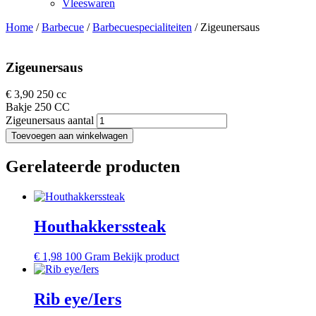
Vleeswaren
Home
/
Barbecue
/
Barbecuespecialiteiten
/ Zigeunersaus
Zigeunersaus
€
3,90
250 cc
Bakje 250 CC
Zigeunersaus aantal
Toevoegen aan winkelwagen
Gerelateerde producten
Houthakkerssteak
€
1,98
100 Gram
Bekijk product
Rib eye/Iers