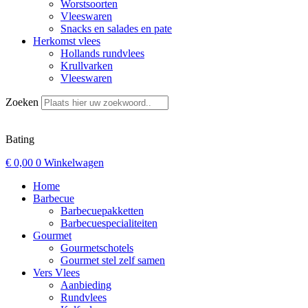
Worstsoorten
Vleeswaren
Snacks en salades en pate
Herkomst vlees
Hollands rundvlees
Krullvarken
Vleeswaren
Zoeken
Bating
€
0,00
0
Winkelwagen
Home
Barbecue
Barbecuepakketten
Barbecuespecialiteiten
Gourmet
Gourmetschotels
Gourmet stel zelf samen
Vers Vlees
Aanbieding
Rundvlees