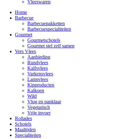
Vleeswaren
Home
Barbecue
Barbecuepakketten
Barbecuespecialiteiten
Gourmet
Gourmetschotels
Gourmet stel zelf samen
Vers Vlees
Aanbieding
Rundvlees
Kalfsvlees
Varkensvlees
Lamsvlees
Kipproducten
Kalkoen
Wild
Vlug en panklaar
Vegetarisch
Vrije invoer
Rollades
Schotels
Maaltijden
Specialiteiten