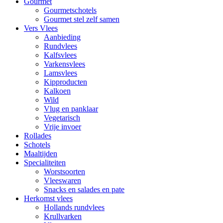
Gourmet
Gourmetschotels
Gourmet stel zelf samen
Vers Vlees
Aanbieding
Rundvlees
Kalfsvlees
Varkensvlees
Lamsvlees
Kipproducten
Kalkoen
Wild
Vlug en panklaar
Vegetarisch
Vrije invoer
Rollades
Schotels
Maaltijden
Specialiteiten
Worstsoorten
Vleeswaren
Snacks en salades en pate
Herkomst vlees
Hollands rundvlees
Krullvarken