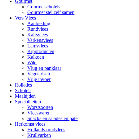
Gourmet
Gourmetschotels
Gourmet stel zelf samen
Vers Vlees
Aanbieding
Rundvlees
Kalfsvlees
Varkensvlees
Lamsvlees
Kipproducten
Kalkoen
Wild
Vlug en panklaar
Vegetarisch
Vrije invoer
Rollades
Schotels
Maaltijden
Specialiteiten
Worstsoorten
Vleeswaren
Snacks en salades en pate
Herkomst vlees
Hollands rundvlees
Krullvarken