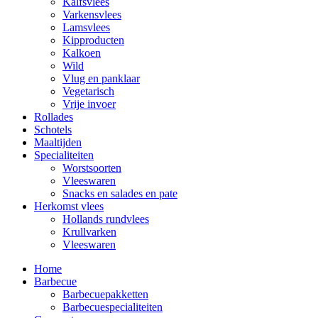
Kalfsvlees
Varkensvlees
Lamsvlees
Kipproducten
Kalkoen
Wild
Vlug en panklaar
Vegetarisch
Vrije invoer
Rollades
Schotels
Maaltijden
Specialiteiten
Worstsoorten
Vleeswaren
Snacks en salades en pate
Herkomst vlees
Hollands rundvlees
Krullvarken
Vleeswaren
Home
Barbecue
Barbecuepakketten
Barbecuespecialiteiten