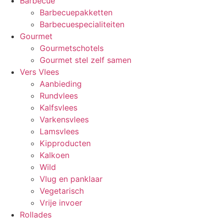
Barbecue
Barbecuepakketten
Barbecuespecialiteiten
Gourmet
Gourmetschotels
Gourmet stel zelf samen
Vers Vlees
Aanbieding
Rundvlees
Kalfsvlees
Varkensvlees
Lamsvlees
Kipproducten
Kalkoen
Wild
Vlug en panklaar
Vegetarisch
Vrije invoer
Rollades