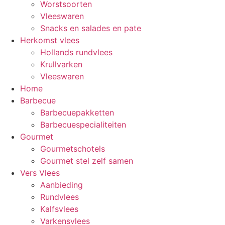
Worstsoorten
Vleeswaren
Snacks en salades en pate
Herkomst vlees
Hollands rundvlees
Krullvarken
Vleeswaren
Home
Barbecue
Barbecuepakketten
Barbecuespecialiteiten
Gourmet
Gourmetschotels
Gourmet stel zelf samen
Vers Vlees
Aanbieding
Rundvlees
Kalfsvlees
Varkensvlees