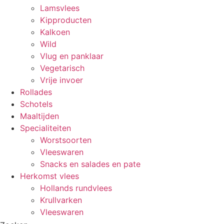
Lamsvlees
Kipproducten
Kalkoen
Wild
Vlug en panklaar
Vegetarisch
Vrije invoer
Rollades
Schotels
Maaltijden
Specialiteiten
Worstsoorten
Vleeswaren
Snacks en salades en pate
Herkomst vlees
Hollands rundvlees
Krullvarken
Vleeswaren