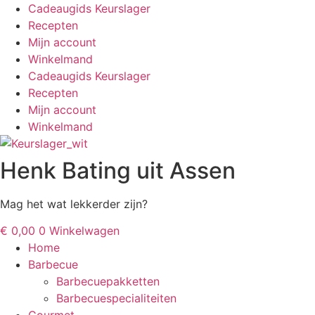
Ga
Cadeaugids Keurslager
naar
Recepten
de
Mijn account
inhoud
Winkelmand
Cadeaugids Keurslager
Recepten
Mijn account
Winkelmand
Henk Bating uit Assen
Mag het wat lekkerder zijn?
€
0,00
0
Winkelwagen
Home
Barbecue
Barbecuepakketten
Barbecuespecialiteiten