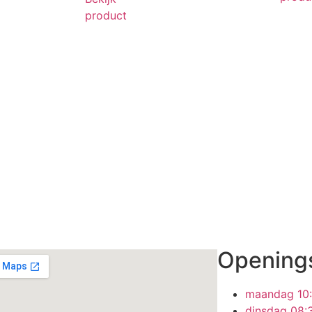
product
Openings
maandag
10
dinsdag
08: