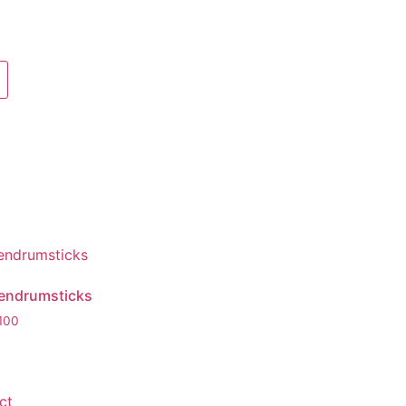
endrumsticks
100
ct