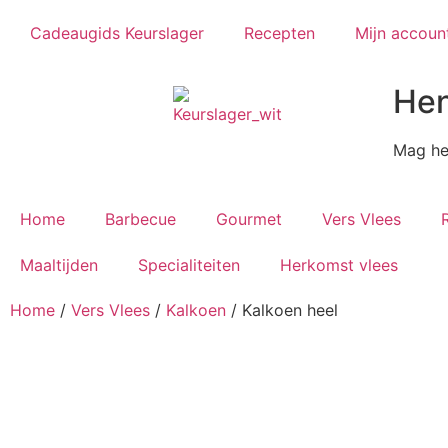
Cadeaugids Keurslager
Recepten
Mijn accoun
Hen
Mag het
Home
Barbecue
Gourmet
Vers Vlees
Maaltijden
Specialiteiten
Herkomst vlees
Home
/
Vers Vlees
/
Kalkoen
/ Kalkoen heel