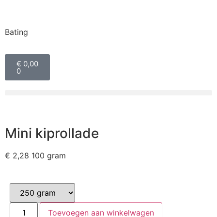
Bating
€
0,00
0
Mini kiprollade
€
2,28
100 gram
Toevoegen aan winkelwagen