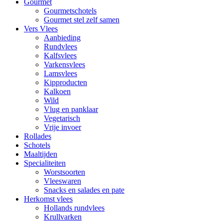
Gourmet
Gourmetschotels
Gourmet stel zelf samen
Vers Vlees
Aanbieding
Rundvlees
Kalfsvlees
Varkensvlees
Lamsvlees
Kipproducten
Kalkoen
Wild
Vlug en panklaar
Vegetarisch
Vrije invoer
Rollades
Schotels
Maaltijden
Specialiteiten
Worstsoorten
Vleeswaren
Snacks en salades en pate
Herkomst vlees
Hollands rundvlees
Krullvarken