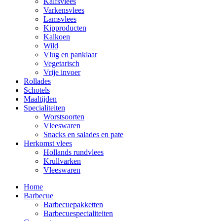
Kalfsvlees
Varkensvlees
Lamsvlees
Kipproducten
Kalkoen
Wild
Vlug en panklaar
Vegetarisch
Vrije invoer
Rollades
Schotels
Maaltijden
Specialiteiten
Worstsoorten
Vleeswaren
Snacks en salades en pate
Herkomst vlees
Hollands rundvlees
Krullvarken
Vleeswaren
Home
Barbecue
Barbecuepakketten
Barbecuespecialiteiten