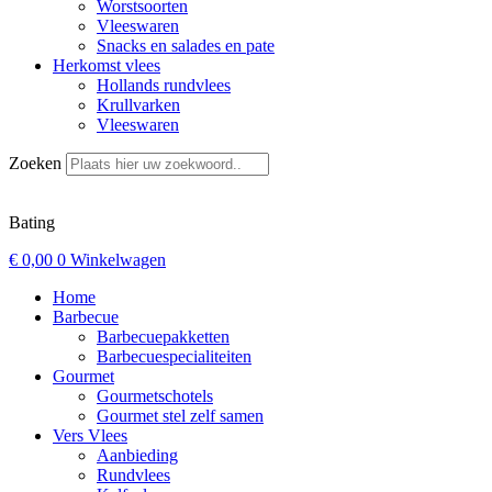
Worstsoorten
Vleeswaren
Snacks en salades en pate
Herkomst vlees
Hollands rundvlees
Krullvarken
Vleeswaren
Zoeken
Bating
€
0,00
0
Winkelwagen
Home
Barbecue
Barbecuepakketten
Barbecuespecialiteiten
Gourmet
Gourmetschotels
Gourmet stel zelf samen
Vers Vlees
Aanbieding
Rundvlees