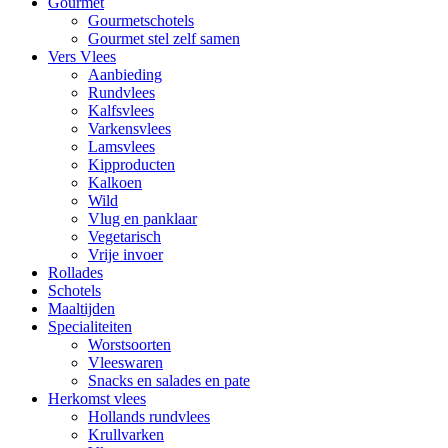
Gourmet
Gourmetschotels
Gourmet stel zelf samen
Vers Vlees
Aanbieding
Rundvlees
Kalfsvlees
Varkensvlees
Lamsvlees
Kipproducten
Kalkoen
Wild
Vlug en panklaar
Vegetarisch
Vrije invoer
Rollades
Schotels
Maaltijden
Specialiteiten
Worstsoorten
Vleeswaren
Snacks en salades en pate
Herkomst vlees
Hollands rundvlees
Krullvarken